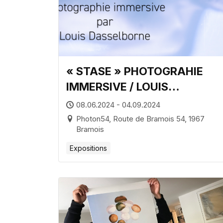
« STASE » PHOTOGRAHIE
IMMERSIVE / LOUIS
DASSELBORNE – EXPOSITION
08.06.2024 - 04.09.2024
DU 9 JUIN AU 4 SEPTEMBRE.
Photon54, Route de Bramois 54, 1967
Bramois
Expositions