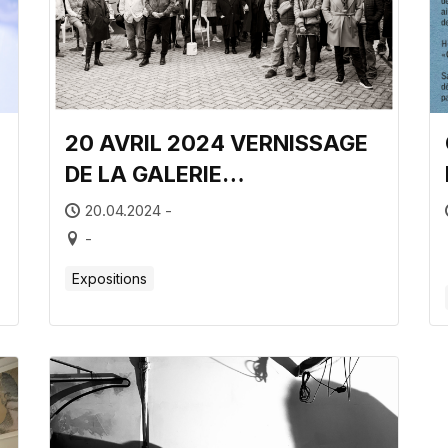
20 AVRIL 2024 VERNISSAGE
DE LA GALERIE
« PHOTON54 » ET DE L’EXPO
20.04.2024 -
« CICATRICES » D’HÉLOÏSE
-
MARET
Expositions