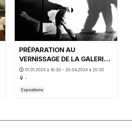
PRÉPARATION AU
VERNISSAGE DE LA GALERIE
PHOTON54. PREMIÈRE EXPO
01.01.2024 à 16:30 - 20.04.2024 à 20:30
CICATRICES/ HÉLOÏSE MARET
-
Expositions