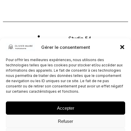
omaire
Stu
dio 54
Sàrl
Gérer le consentement
photog
Route de
Pour offrir les meilleures expériences, nous utilisons des
Bramois
raphe
technologies telles que les cookies pour stocker et/ou accéder aux
54
informations des appareils. Le fait de consentir à ces technologies
1967
nous permettra de traiter des données telles que le comportement
de navigation ou les ID uniques sur ce site. Le fait de ne pas
Bramois
consentir ou de retirer son consentement peut avoir un effet négatif
sur certaines caractéristiques et fonctions.
+41 79
752 41 74
Accepter
©
Refuser
Copyright
Olivier